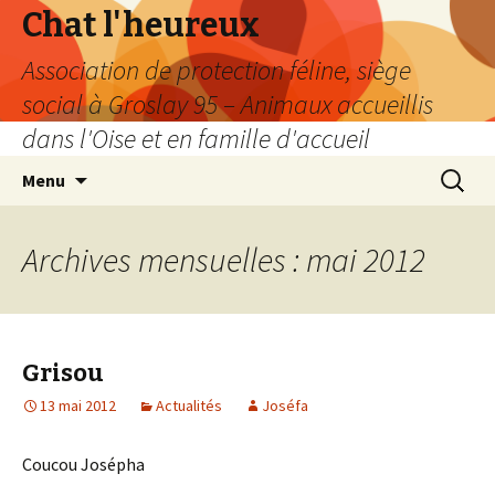
Chat l'heureux
Association de protection féline, siège
social à Groslay 95 – Animaux accueillis
dans l'Oise et en famille d'accueil
Aller
Recherc
Menu
au
contenu
Archives mensuelles : mai 2012
Grisou
13 mai 2012
Actualités
Joséfa
Coucou Josépha