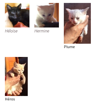
Héloïse
Hermine
Plume
Héros