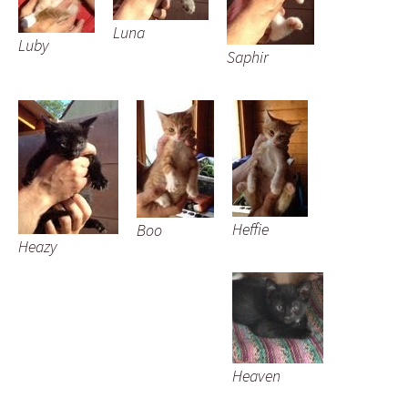
Luna
Luby
Saphir
Heffie
Boo
Heazy
Heaven