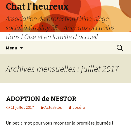
Chat l'heureux
Association de protection féline, siège
social à Groslay 95 – Animaux accueillis
dans l'Oise et en famille d'accueil
Aller
Recherc
Menu
au
contenu
Archives mensuelles : juillet 2017
ADOPTION de NESTOR
21 juillet 2017
Actualités
Joséfa
Un petit mot pour vous raconter la première journée !