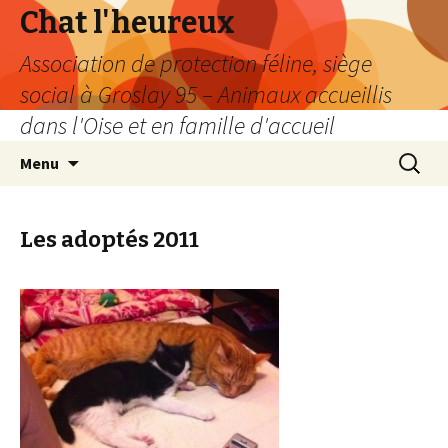
Chat l'heureux
Association de protection féline, siège
social à Groslay 95 – Animaux accueillis
dans l'Oise et en famille d'accueil
Aller
Recherc
Menu
au
contenu
Les adoptés 2011