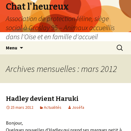
Chat l'heureux
Association de protection féline, siège
social à Groslay 95 – Animaux accueillis
dans l'Oise et en famille d'accueil
Aller
Recherc
Menu
au
contenu
Archives mensuelles : mars 2012
Hadley devient Haruki
25 mars 2012
Actualités
Joséfa
Bonjour,
Quelques nouvelles d’Hadley qui prend ses marques petit à