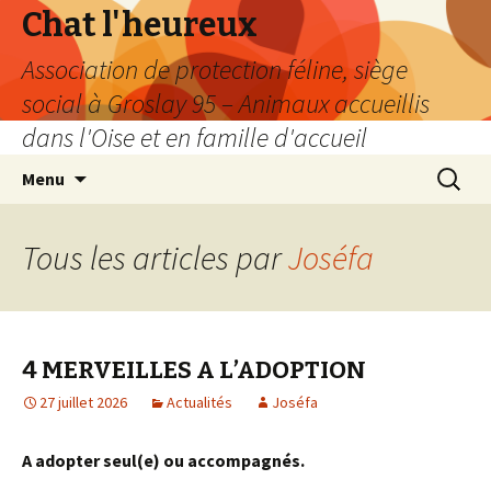
Chat l'heureux
Association de protection féline, siège
social à Groslay 95 – Animaux accueillis
dans l'Oise et en famille d'accueil
Aller
Recherc
Menu
au
contenu
Tous les articles par
Joséfa
4 MERVEILLES A L’ADOPTION
27 juillet 2026
Actualités
Joséfa
A adopter seul(e) ou accompagnés.