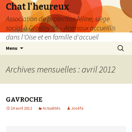
Chat l'heureux
Association de protection féline, siège
social à Groslay 95 – Animaux accueillis
dans l'Oise et en famille d'accueil
Aller
Recherc
Menu
au
contenu
Archives mensuelles : avril 2012
GAVROCHE
24 avril 2012
Actualités
Joséfa