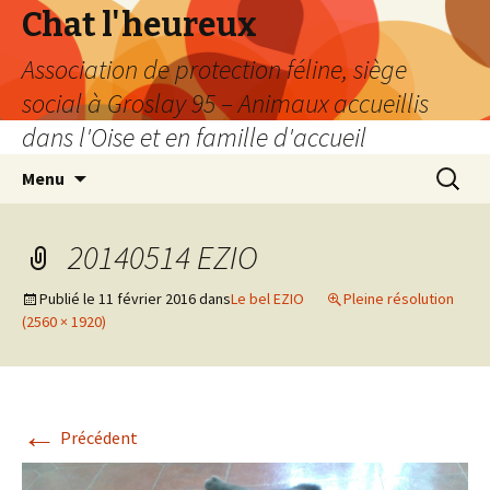
Chat l'heureux
Association de protection féline, siège
social à Groslay 95 – Animaux accueillis
dans l'Oise et en famille d'accueil
Aller
Recherc
Menu
au
contenu
20140514 EZIO
Publié le
11 février 2016
dans
Le bel EZIO
Pleine résolution
(2560 × 1920)
←
Précédent