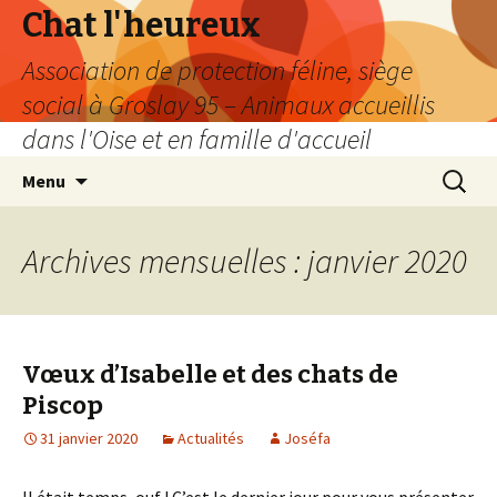
Chat l'heureux
Association de protection féline, siège
social à Groslay 95 – Animaux accueillis
dans l'Oise et en famille d'accueil
Aller
Recherc
Menu
au
contenu
Archives mensuelles : janvier 2020
Vœux d’Isabelle et des chats de
Piscop
31 janvier 2020
Actualités
Joséfa