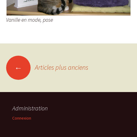
Vanille en mode, pose
Navigation
←
Articles plus anciens
des
articles
Administration
Connexion