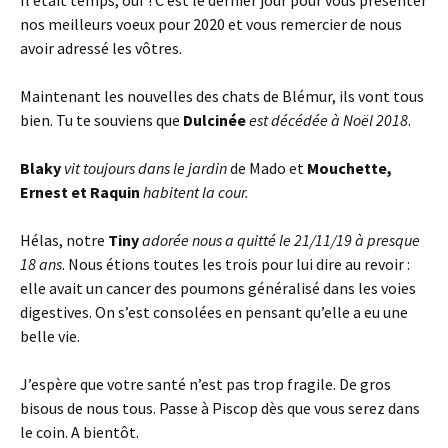
Il était temps, ouf ! C’est le dernier jour pour vous présenter
nos meilleurs voeux pour 2020 et vous remercier de nous
avoir adressé les vôtres.
Maintenant les nouvelles des chats de Blémur, ils vont tous
bien. Tu te souviens que
Dulcinée
est décédée à Noël 2018
.
Blaky
vit toujours dans le jardin
de Mado et
Mouchette,
Ernest et Raquin
habitent la cour.
Hélas, notre
Tiny
adorée nous a quitté le 21/11/19 à presque
18 ans
. Nous étions toutes les trois pour lui dire au revoir :
elle avait un cancer des poumons généralisé dans les voies
digestives. On s’est consolées en pensant qu’elle a eu une
belle vie.
J’espère que votre santé n’est pas trop fragile. De gros
bisous de nous tous. Passe à Piscop dès que vous serez dans
le coin. A bientôt.